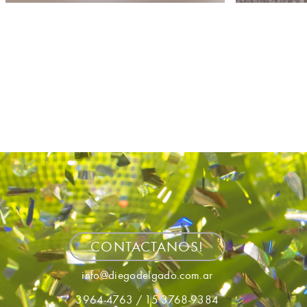
CONTACTANOS!
info@diegodelgado.com.ar
3964-4763 / 15 3768-9384