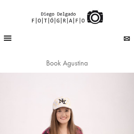
BODAS
Book Agustina
15 AÑOS
BOOK
OTRA
MIRADA
SOBRE MI
LABORATORIO
CONTACTO
INSTAGRAM