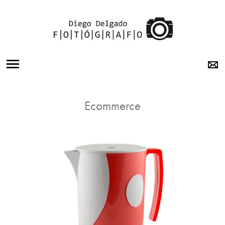
BODAS
Ecommerce
15 AÑOS
BOOK
OTRA
MIRADA
SOBRE MI
LABORATORIO
CONTACTO
INSTAGRAM