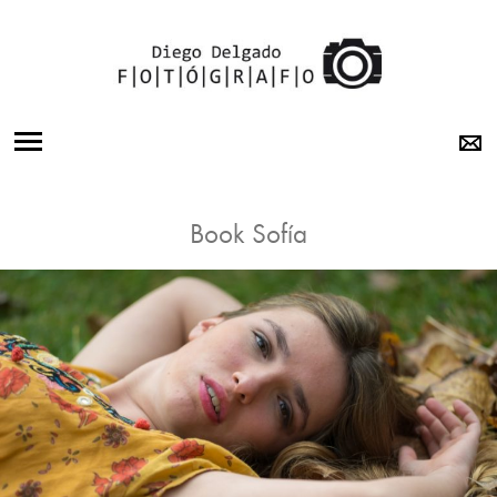
BODAS
Book Sofía
15 AÑOS
BOOK
OTRA
MIRADA
SOBRE MI
LABORATORIO
CONTACTO
INSTAGRAM