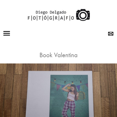
BODAS
Book Valentina
15 AÑOS
BOOK
OTRA
MIRADA
SOBRE MI
LABORATORIO
CONTACTO
INSTAGRAM