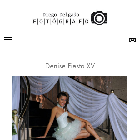
BODAS
Denise Fiesta XV
15 AÑOS
BOOK
OTRA
MIRADA
SOBRE MI
LABORATORIO
CONTACTO
INSTAGRAM