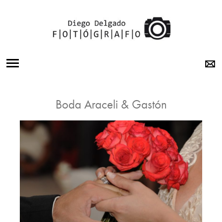
BODAS
Boda Araceli & Gastón
15 AÑOS
BOOK
OTRA
MIRADA
SOBRE MI
LABORATORIO
CONTACTO
INSTAGRAM